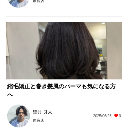
原宿店
縮毛矯正と巻き髪風のパーマも気になる方
へ
望月 良太
2025/06/25
0
原宿店