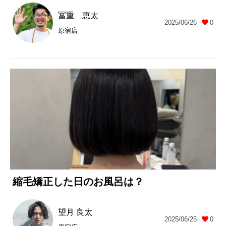
冨重 恵太
2025/06/26
0
原宿店
縮毛矯正した日のお風呂は？
望月 良太
2025/06/25
0