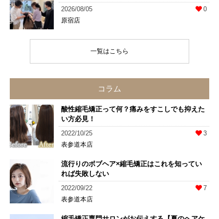
2026/08/05
0
原宿店
一覧はこちら
コラム
酸性縮毛矯正って何？痛みをすこしでも抑えた
い方必見！
2022/10/25
3
表参道本店
流行りのボブヘア×縮毛矯正はこれを知ってい
れば失敗しない
2022/09/22
7
表参道本店
縮毛矯正専門サロンがお伝えする【夏のヘアケ