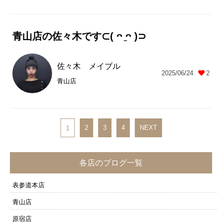
青山店の佐々木です⊂( ᴖ ̫ᴖ )⊃
佐々木 メイブル
2025/06/24
2
青山店
2
3
4
NEXT
1
各店のブログ一覧
表参道本店
青山店
原宿店