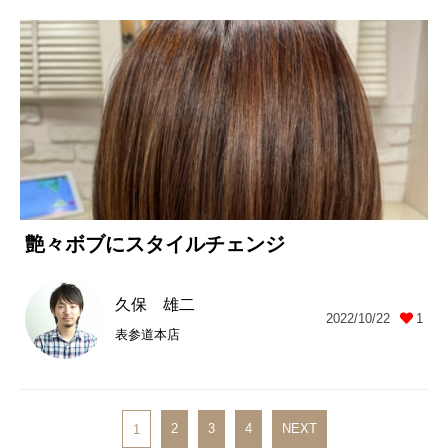
艶々ボブにスタイルチェンジ
久保 雄二
2022/10/22
1
表参道本店
2
3
4
NEXT
1