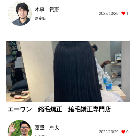
木森 貴憲
2022/10/29
1
新宿店
エーワン 縮毛矯正 縮毛矯正専門店
冨重 恵太
2022/10/29
0