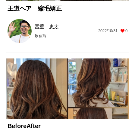
王道ヘア 縮毛矯正
冨重 恵太
2022/10/31
0
原宿店
BeforeAfter