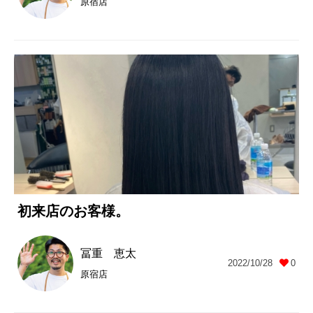
原宿店
初来店のお客様。
冨重 恵太
2022/10/28
0
原宿店