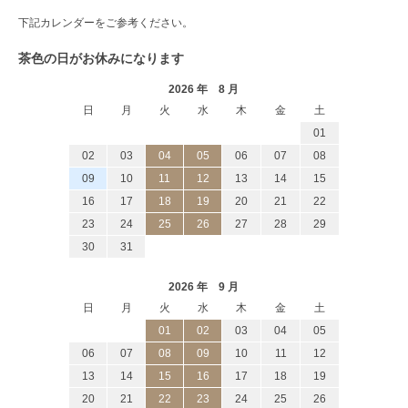
下記カレンダーをご参考ください。
茶色の日がお休みになります
2026 年 8 月
日
月
火
水
木
金
土
01
02
03
04
05
06
07
08
09
10
11
12
13
14
15
16
17
18
19
20
21
22
23
24
25
26
27
28
29
30
31
2026 年 9 月
日
月
火
水
木
金
土
01
02
03
04
05
06
07
08
09
10
11
12
13
14
15
16
17
18
19
20
21
22
23
24
25
26