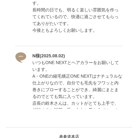
す。
長時間の日でも、明るく楽しい雰囲気を作っ
てくれているので、快適に過ごさせてもらっ
てありがたいです。
今後ともよろしくお願いします。
N様
(2025.08.02)
いつもONE NEXTとヘアカラーをお願いして
います。
A・ONEの縮毛矯正ONE NEXTはナチュラルな
仕上がりなので、自分でも毛先をフワッと内
巻きにブローすることができ、綺麗にまとま
るのでとても気に入っています。
店長の鈴木さんは、カットがとても上手で、
相談すると髪質、毛の方向や量も全てトータ
ルで考えてカットしてくださるので、自宅で
もブローしやすいように仕上げてくださいま
す。
表参道本店
また前回から伸びた分や髪の痛み具合、普段