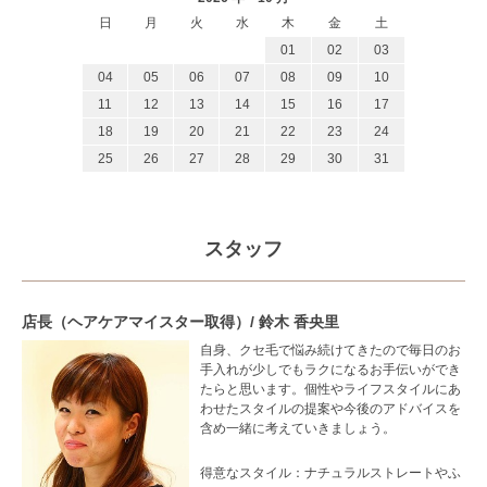
日
月
火
水
木
金
土
01
02
03
04
05
06
07
08
09
10
11
12
13
14
15
16
17
18
19
20
21
22
23
24
25
26
27
28
29
30
31
スタッフ
店長（ヘアケアマイスター取得）/ 鈴木 香央里
自身、クセ毛で悩み続けてきたので毎日のお
手入れが少しでもラクになるお手伝いができ
たらと思います。個性やライフスタイルにあ
わせたスタイルの提案や今後のアドバイスを
含め一緒に考えていきましょう。
得意なスタイル：
ナチュラルストレートやふ