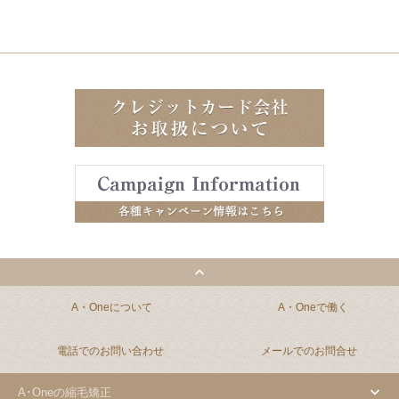
やってきます。
秋になったら、炭酸デトックスと水トリート
メントで夏の置き土産を掃除するのもあり、
ですね。
Ｊ様
(2025.05.24)
鈴木香央里さんがいつも丁寧に対応して下さ
り毎回とても満足な仕上がりです。
くせが強い私も、施術後は毎回サラサラにな
りとても嬉しいです。
髪の悩みにもいろいろ相談にのって下さりあ
りがたいです。これからもよろしくお願い致
します♪
A・Oneについて
A・Oneで働く
電話でのお問い合わせ
メールでのお問合せ
Ｓ様
(2025.05.02)
鈴木さんに２５年以上ご担当していただいて
A･Oneの縮毛矯正
おります。この間には別の美容院などで施術