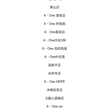
の悩みもしっかりとカウンセリングして一緒
青山店
に考えながら縮毛矯正もヘアカラーも調整し
て仕上げてくださるので、とても信頼してい
A・One 原宿店
ます。
A・One 外苑前
くせ毛でお悩みの方におすすめです！
A・One新宿店
A・One渋谷246
M様
(2025.07.10)
A・One 高田馬場
今回も酸性ONE NEXTをお願いしました。
鈴木さんにはいつも大満足の仕上がりにして
A・One中目黒
いただき、ありがとうございます。
高島平店
現在の髪によりよい施術を考えていただき感
謝しかありません！
吉祥寺店
サラサラで最高な気分で帰宅しました🎵
A・One HOPE
次回も宜しくお願いいたします。
沖縄首里店
大阪心斎橋店
A様
(2025.06.25)
A・One nix