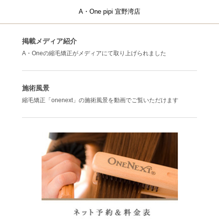
梅雨とは思えない暑い日にA·One外苑前店に行
ってきました。鈴木店長とは本当に長いお付
A・One pipi 宜野湾店
き合いで、私以上に私の髪のことをよく知っ
てくれているので、いつも全てお任せしてい
掲載メディア紹介
ます。
A・Oneの縮毛矯正がメディアにて取り上げられました
今回お願いしたのは部分NEXT。
私の前髪の生え際(の産毛)は持ち主ですら手を
焼くほど言うことを聞いてくれないのです
が、そこは鈴木店長、今回もまた丁寧な施術
施術風景
で、産毛のわがままっぷりをねじ伏せてくれ
縮毛矯正「onenext」の施術風景を動画でご覧いただけます
ました。いつもながら感謝!
また、今回初めて炭酸デトックスと水トリー
トメントもお願いしました。
どちらも変化は目に見えるものではありませ
んが、髪を洗った翌日、「あれ？なんか、髪
が元気になった？」
髪に張りがある感じがします。
そして手触りがいい!
乾かすだけでツルンとした触感になり、広が
らないのでまとめやすくなりました。
これから頭皮にも髪にも有り難くない季節が