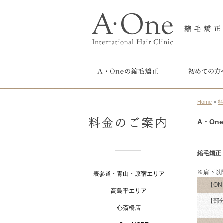
Home
>
A・One
縮毛矯正
※肩下以
表参道・青山・原宿エリア
【ON
高島平エリア
【部
心斎橋店