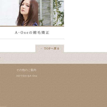
せ
その他のご案内
3分で分かるA･One