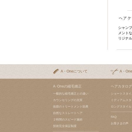
シャン
メントな
リジナ
A・Oneについて
A・On
A･Oneの縮毛矯正
ヘアカタログ
一般的な縮毛矯正との違い
ショートスタイ
カウンセリングの充実
ミディアムスタ
抜群のトリートメント効果
ロングスタイル
自然なストレートヘア
FAQ
２時間のスピード施術
お客さまの声
技術完全保証制度