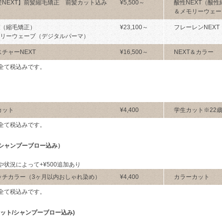
髪NEXT】前髪縮毛矯正 前髪カット込み
¥5,500～
酸性NEXT（酸
＆メモリーウェー
T（縮毛矯正）
¥23,100～
フレーレンNEXT
モリーウェーブ（デジタルパーマ）
チャーNEXT
¥16,500～
NEXT＆カラー
全て税込みです。
カット
¥4,400
学生カット※22
全て税込みです。
シャンプーブロー込み）
や状況によって+¥500追加あり
ッチカラー（3ヶ月以内おしゃれ染め）
¥4,400
カラーカット
全て税込みです。
カット/シャンプーブロー込み)