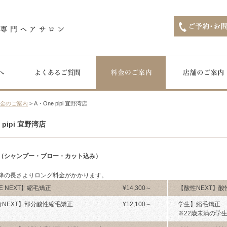
料金のご案内
> A・One pipi 宜野湾店
 pipi 宜野湾店
（シャンプー・ブロー・カット込み）
降の長さよりロング料金がかかります。
E NEXT】縮毛矯正
¥14,300～
【酸性NEXT】
分NEXT】部分酸性縮毛矯正
¥12,100～
学生】縮毛矯正
※22歳未満の学