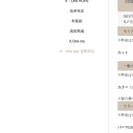
A・One HOPE
【前
吉祥寺店
NEX
外苑前
&メ
高田馬場
モイス
※料金は
A.One.nix
A・One pipi 宜野湾店
カット
一般
※料金は
カラー（
※髪の量
リタ
※料金は
パーマ(