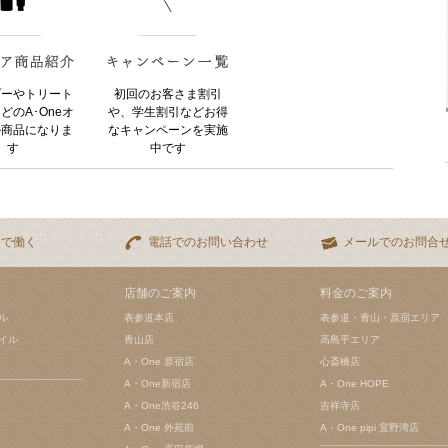
プーやトリート
初回のお客さま割引
どのA･Oneオ
や、学生割引などお得
ル商品になりま
なキャンペーンを実施
す
中です
eで働く
電話でのお問い合わせ
メールでのお問合
店舗のご案内
料金のご案内
ル
表参道本店
表参道・青山・原宿エリア
イル
青山店
高島平エリア
A・One 原宿店
心斎橋店
A・One新宿店
A・One HOPE
A・One渋谷246
吉祥寺店
A・One 外苑前
A・One pipi 宜野湾店