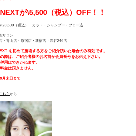
ENEXTが\5,500（税込）OFF！！
￥28,600（税込） カット・シャンプー・ブロー込
能サロン
店・青山店・原宿店・新宿店・渋谷246店
NEXT を初めて施術する方をご紹介頂いた場合のみ有効です。
約の際は、ご紹介者様のお名前か会員番号をお伝え下さい。
の併用はできかねます。
グ料金は頂きません。
9
月末日まで
こちら
から