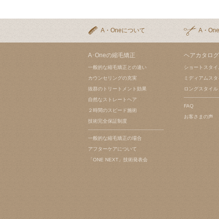
A・Oneについて
A・On
A･Oneの縮毛矯正
ヘアカタログ
一般的な縮毛矯正との違い
ショートスタイ
カウンセリングの充実
ミディアムスタ
抜群のトリートメント効果
ロングスタイル
自然なストレートヘア
FAQ
２時間のスピード施術
お客さまの声
技術完全保証制度
一般的な縮毛矯正の場合
アフターケアについて
「ONE NEXT」技術発表会