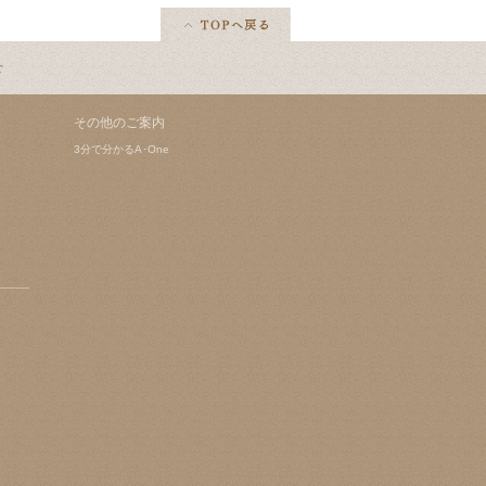
せ
その他のご案内
3分で分かるA･One