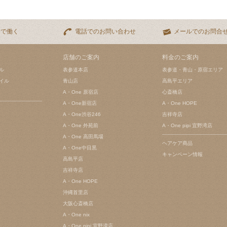
eで働く
電話でのお問い合わせ
メールでのお問合
店舗のご案内
料金のご案内
ル
表参道本店
表参道・青山・原宿エリア
イル
青山店
高島平エリア
A・One 原宿店
心斎橋店
A・One新宿店
A・One HOPE
A・One渋谷246
吉祥寺店
A・One 外苑前
A・One pipi 宜野湾店
A・One 高田馬場
ヘアケア商品
A・One中目黒
キャンペーン情報
高島平店
吉祥寺店
A・One HOPE
沖縄首里店
大阪心斎橋店
A・One nix
A・One pipi 宜野湾店