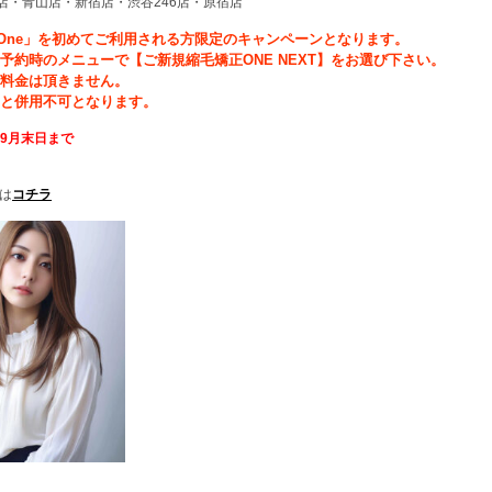
店・青山店・新宿店・渋谷246店・原宿店
One」を初めてご利用される方限定のキャンペーンとなります。
予約時のメニューで【ご新規縮毛矯正ONE NEXT】をお選び下さい。
グ料金は頂きません。
引と併用不可となります。
9
月末日まで
約は
コチラ