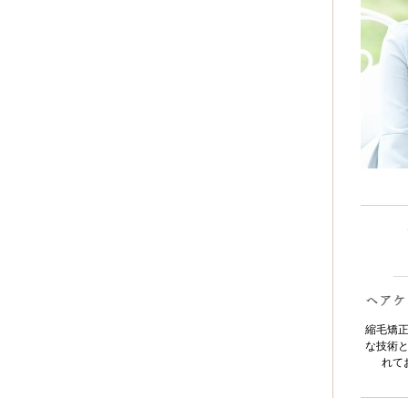
縮毛矯
な技術
れて