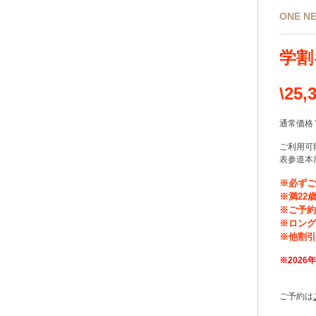
ONE 
学割
\25
通常価格 
ご利用可
表参道本
※必ず
※満22
※ご予
※ロン
※他割
※2026年
ご予約は