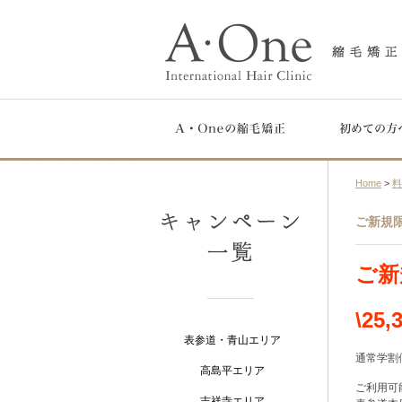
Home
>
ご新規
ご新
\25
表参道・青山エリア
通常学割
高島平エリア
ご利用可
吉祥寺エリア