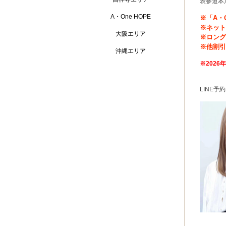
表参道本
A・One HOPE
※「A・
※ネット
大阪エリア
※ロン
※他割
沖縄エリア
※2026年
LINE予