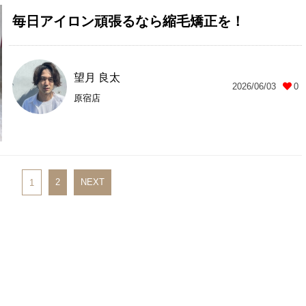
毎日アイロン頑張るなら縮毛矯正を！
望月 良太
2026/06/03
0
原宿店
2
NEXT
1