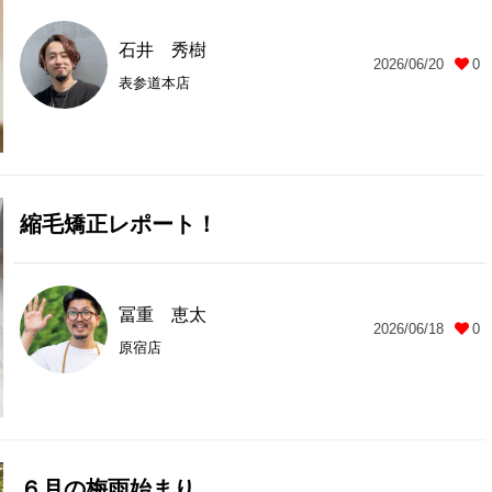
石井 秀樹
2026/06/20
0
表参道本店
縮毛矯正レポート！
冨重 恵太
2026/06/18
0
原宿店
６月の梅雨始まり