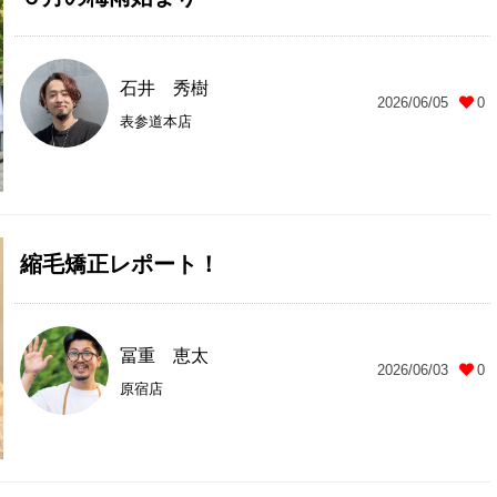
石井 秀樹
2026/06/05
0
表参道本店
縮毛矯正レポート！
冨重 恵太
2026/06/03
0
原宿店