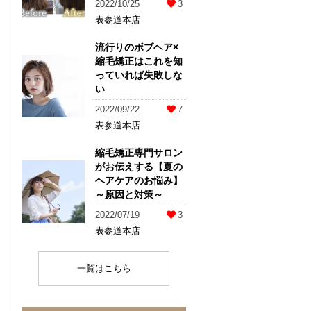
2022/10/25
3
表参道本店
流行りのボブヘア×
縮毛矯正はこれを知
っていれば失敗しな
い
2022/09/22
7
表参道本店
縮毛矯正専門サロン
がお伝えする【夏の
ヘアケアのお悩み】
～原因と対策～
2022/07/19
3
表参道本店
一覧はこちら