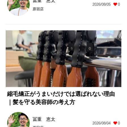
冨重 恵太
2026/08/05
0
原宿店
縮毛矯正がうまいだけでは選ばれない理由
｜髪を守る美容師の考え方
冨重 恵太
2026/08/04
0