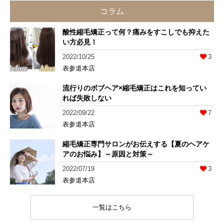
コラム
酸性縮毛矯正って何？痛みをすこしでも抑えた
い方必見！
2022/10/25
3
表参道本店
流行りのボブヘア×縮毛矯正はこれを知ってい
れば失敗しない
2022/09/22
7
表参道本店
縮毛矯正専門サロンがお伝えする【夏のヘアケ
アのお悩み】～原因と対策～
2022/07/19
3
表参道本店
一覧はこちら