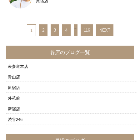
原宿店
...
2
3
4
116
NEXT
1
各店のブログ一覧
表参道本店
青山店
原宿店
外苑前
新宿店
渋谷246