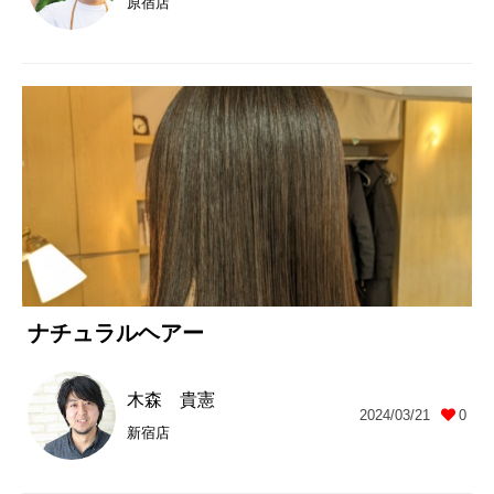
原宿店
ナチュラルヘアー
木森 貴憲
2024/03/21
0
新宿店