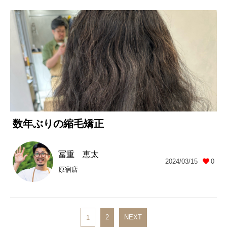
数年ぶりの縮毛矯正
冨重 恵太
2024/03/15
0
原宿店
2
NEXT
1