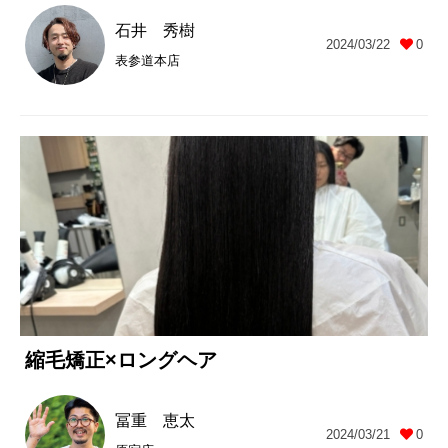
石井 秀樹
2024/03/22
0
表参道本店
縮毛矯正×ロングヘア
冨重 恵太
2024/03/21
0