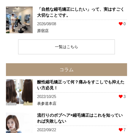
「自然な縮毛矯正にしたい」って、実はすごく
大切なことです。
2026/08/08
0
原宿店
一覧はこちら
コラム
酸性縮毛矯正って何？痛みをすこしでも抑えた
い方必見！
2022/10/25
3
表参道本店
流行りのボブヘア×縮毛矯正はこれを知ってい
れば失敗しない
2022/09/22
7