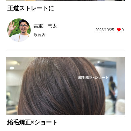
王道ストレートに
冨重 恵太
2023/10/25
0
原宿店
縮毛矯正×ショート