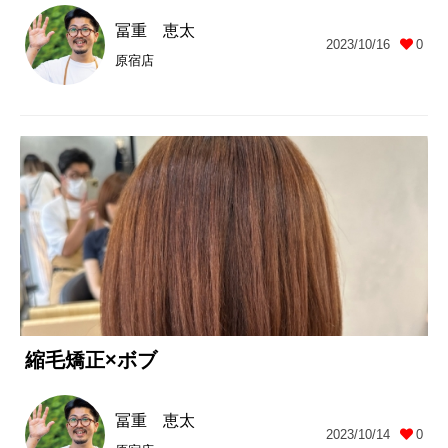
冨重 恵太
2023/10/16
0
原宿店
縮毛矯正×ボブ
冨重 恵太
2023/10/14
0