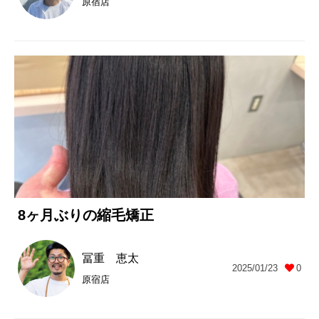
原宿店
8ヶ月ぶりの縮毛矯正
冨重 恵太
2025/01/23
0
原宿店