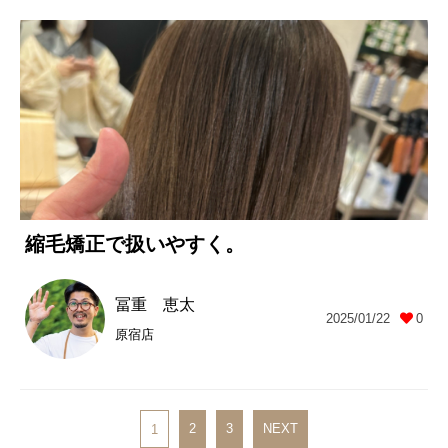
縮毛矯正で扱いやすく。
冨重 恵太
2025/01/22
0
原宿店
2
3
NEXT
1