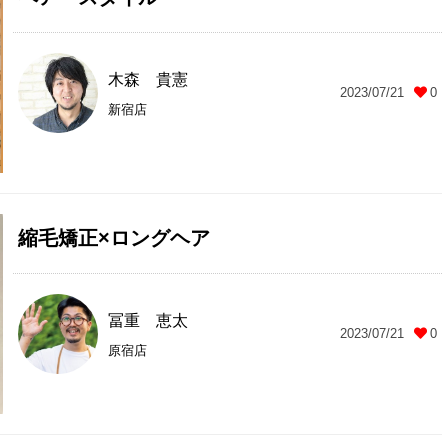
木森 貴憲
2023/07/21
0
新宿店
縮毛矯正×ロングヘア
冨重 恵太
2023/07/21
0
原宿店