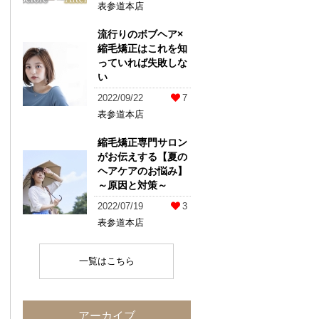
表参道本店
流行りのボブヘア×
縮毛矯正はこれを知
っていれば失敗しな
い
2022/09/22
7
表参道本店
縮毛矯正専門サロン
がお伝えする【夏の
ヘアケアのお悩み】
～原因と対策～
2022/07/19
3
表参道本店
一覧はこちら
アーカイブ