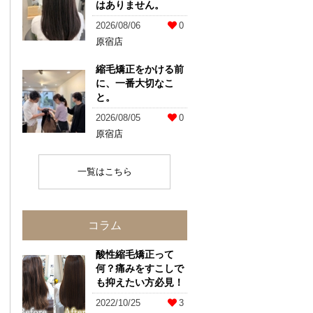
はありません。
2026/08/06
0
原宿店
縮毛矯正をかける前
に、一番大切なこ
と。
2026/08/05
0
原宿店
一覧はこちら
コラム
酸性縮毛矯正って
何？痛みをすこしで
も抑えたい方必見！
2022/10/25
3