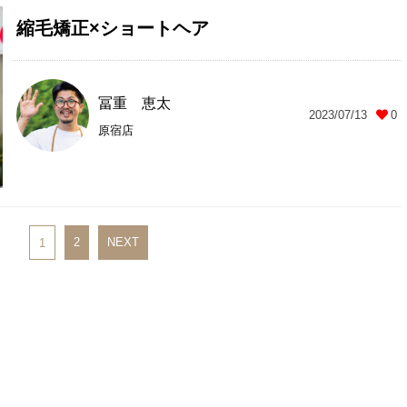
縮毛矯正×ショートヘア
冨重 恵太
2023/07/13
0
原宿店
2
NEXT
1