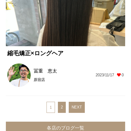
縮毛矯正×ロングヘア
冨重 恵太
2023/11/17
0
原宿店
2
NEXT
1
各店のブログ一覧