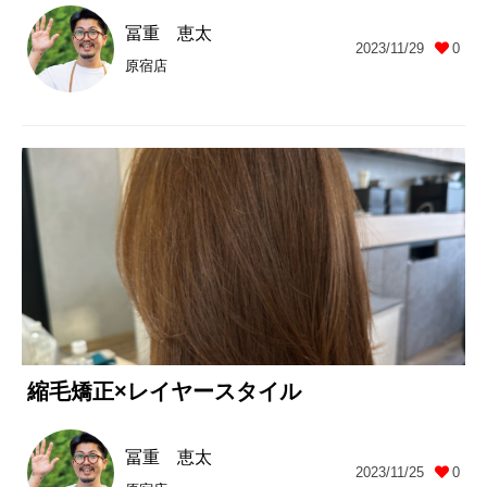
冨重 恵太
2023/11/29
0
原宿店
縮毛矯正×レイヤースタイル
冨重 恵太
2023/11/25
0