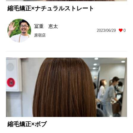
縮毛矯正×ナチュラルストレート
冨重 恵太
2023/06/29
0
原宿店
縮毛矯正×ボブ