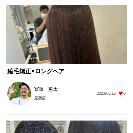
縮毛矯正×ロングヘア
冨重 恵太
2023/06/16
0
原宿店