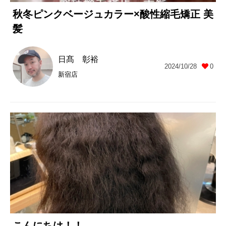
秋冬ピンクベージュカラー×酸性縮毛矯正 美
髪
日髙 彰裕
2024/10/28
0
新宿店
こんにちは！！