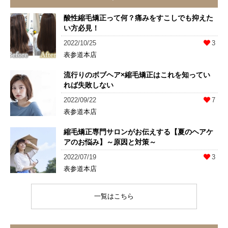
酸性縮毛矯正って何？痛みをすこしでも抑えた
い方必見！
2022/10/25
3
表参道本店
流行りのボブヘア×縮毛矯正はこれを知ってい
れば失敗しない
2022/09/22
7
表参道本店
縮毛矯正専門サロンがお伝えする【夏のヘアケ
アのお悩み】～原因と対策～
2022/07/19
3
表参道本店
一覧はこちら