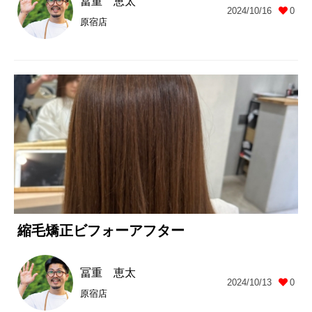
冨重 恵太
2024/10/16
0
原宿店
縮毛矯正ビフォーアフター
冨重 恵太
2024/10/13
0
原宿店