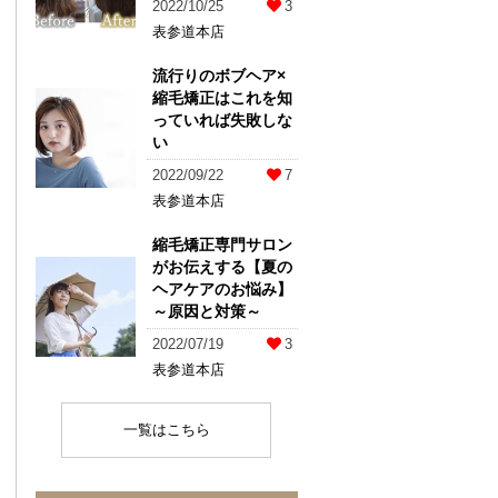
2022/10/25
3
表参道本店
流行りのボブヘア×
縮毛矯正はこれを知
っていれば失敗しな
い
2022/09/22
7
表参道本店
縮毛矯正専門サロン
がお伝えする【夏の
ヘアケアのお悩み】
～原因と対策～
2022/07/19
3
表参道本店
一覧はこちら