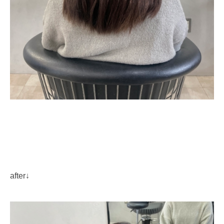
after↓