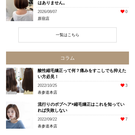
はありません。
2026/08/07
0
原宿店
一覧はこちら
コラム
酸性縮毛矯正って何？痛みをすこしでも抑えた
い方必見！
2022/10/25
3
表参道本店
流行りのボブヘア×縮毛矯正はこれを知ってい
れば失敗しない
2022/09/22
7
表参道本店