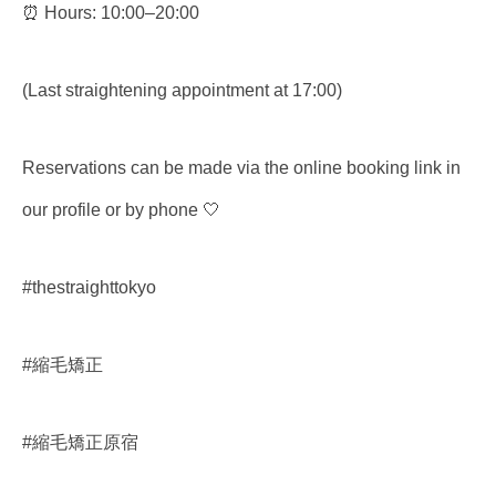
⏰ Hours: 10:00–20:00
(
Last straightening appointment at 17:00
)
Reservations can be made via the
online booking link in
our profile
or by phone 🤍
#thestraighttokyo
#縮毛矯正
#縮毛矯正原宿