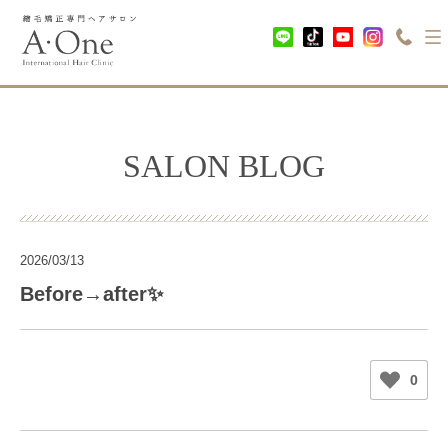
SALON BLOG
2026/03/13
Before→after✨
0