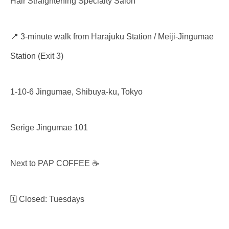
Hair Straightening Specialty Salon
📍 3-minute walk from Harajuku Station / Meiji-Jingumae
Station (Exit 3)
1-10-6 Jingumae, Shibuya-ku, Tokyo
Serige Jingumae 101
Next to
PAP COFFEE
☕️
🗓 Closed: Tuesdays