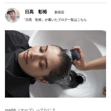
日髙 彰裕
新宿店
「日髙 彰裕」が書いたブログ一覧はこちら
marbb（マーブ）ってなに？