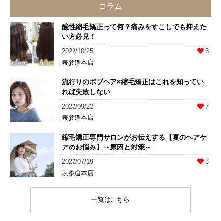
コラム
酸性縮毛矯正って何？痛みをすこしでも抑えた
い方必見！
2022/10/25
3
表参道本店
流行りのボブヘア×縮毛矯正はこれを知ってい
れば失敗しない
2022/09/22
7
表参道本店
縮毛矯正専門サロンがお伝えする【夏のヘアケ
アのお悩み】～原因と対策～
2022/07/19
3
表参道本店
一覧はこちら