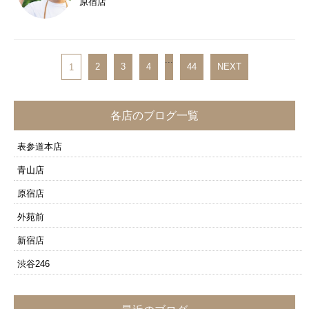
原宿店
...
2
3
4
44
NEXT
1
各店のブログ一覧
表参道本店
青山店
原宿店
外苑前
新宿店
渋谷246