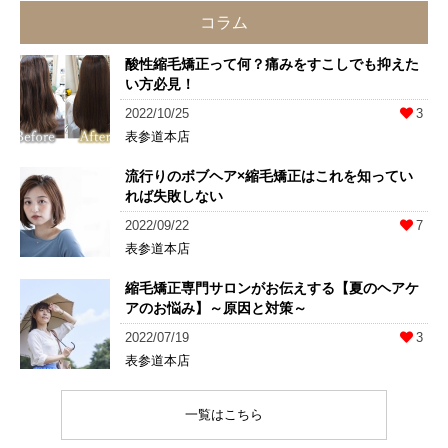
コラム
酸性縮毛矯正って何？痛みをすこしでも抑えた
い方必見！
2022/10/25
3
表参道本店
流行りのボブヘア×縮毛矯正はこれを知ってい
れば失敗しない
2022/09/22
7
表参道本店
縮毛矯正専門サロンがお伝えする【夏のヘアケ
アのお悩み】～原因と対策～
2022/07/19
3
表参道本店
一覧はこちら