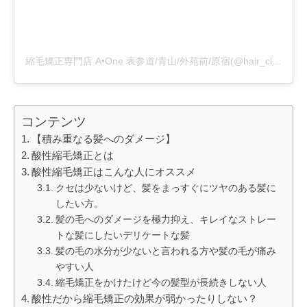
縮毛矯正専門店 A•One 表参道/青山/外苑前/原宿(@hair_clinic_aone)がシェアした投稿
コンテンツ
【積み重なる髪へのダメージ】
酸性縮毛矯正とは
酸性縮毛矯正はこんな人にオススメ
クセは少ないけど、髪をまっすぐにツヤのある髪に
したい方。
髪の毛へのダメージを極力抑え、キレイなストレー
トな髪にしたいデリケートな髪
髪の毛の水分が少ないと言われる方や髪の毛が痛み
やすい人
縮毛矯正をかけたけど今の髪型が長続きしない人
酸性だから縮毛矯正の効果が弱かったりしない？