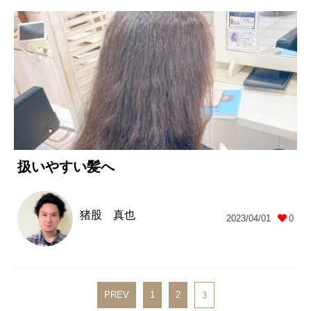
扱いやすい髪へ
猪股 真也
2023/04/01
0
PREV
1
2
3