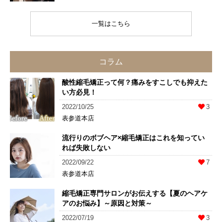
一覧はこちら
コラム
酸性縮毛矯正って何？痛みをすこしでも抑えた
い方必見！
2022/10/25
3
表参道本店
流行りのボブヘア×縮毛矯正はこれを知ってい
れば失敗しない
2022/09/22
7
表参道本店
縮毛矯正専門サロンがお伝えする【夏のヘアケ
アのお悩み】～原因と対策～
2022/07/19
3