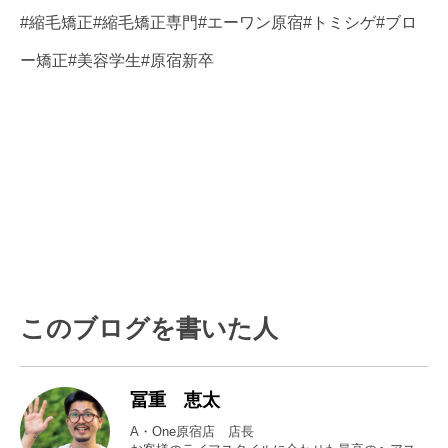
#縮毛矯正#縮毛矯正専門#エーワン原宿#トミシゲ#ブロ
ー矯正#美容学生#原宿新卒
このブログを書いた人
冨重 恵太
A・One原宿店 店長