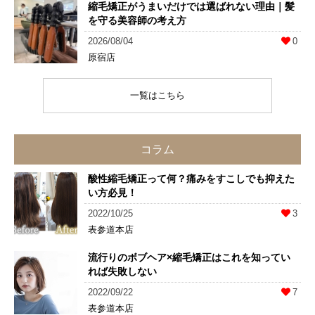
縮毛矯正がうまいだけでは選ばれない理由｜髪
を守る美容師の考え方
2026/08/04
0
原宿店
一覧はこちら
コラム
酸性縮毛矯正って何？痛みをすこしでも抑えた
い方必見！
2022/10/25
3
表参道本店
流行りのボブヘア×縮毛矯正はこれを知ってい
れば失敗しない
2022/09/22
7
表参道本店