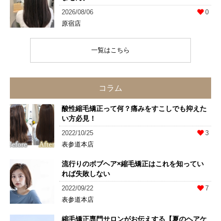
2026/08/06
0
原宿店
一覧はこちら
コラム
酸性縮毛矯正って何？痛みをすこしでも抑えた
い方必見！
2022/10/25
3
表参道本店
流行りのボブヘア×縮毛矯正はこれを知ってい
れば失敗しない
2022/09/22
7
表参道本店
縮毛矯正専門サロンがお伝えする【夏のヘアケ