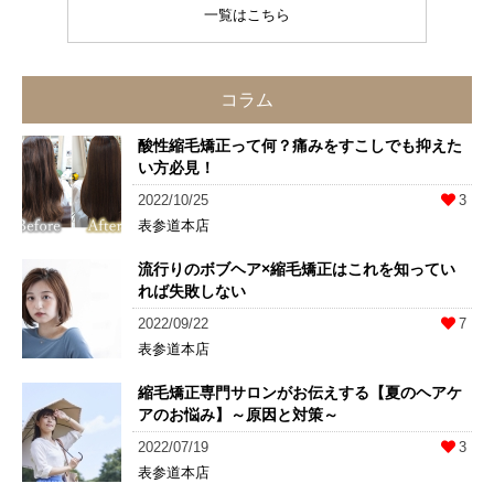
一覧はこちら
コラム
酸性縮毛矯正って何？痛みをすこしでも抑えた
い方必見！
2022/10/25
3
表参道本店
流行りのボブヘア×縮毛矯正はこれを知ってい
れば失敗しない
2022/09/22
7
表参道本店
縮毛矯正専門サロンがお伝えする【夏のヘアケ
アのお悩み】～原因と対策～
2022/07/19
3
表参道本店