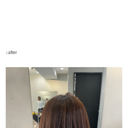
↓after