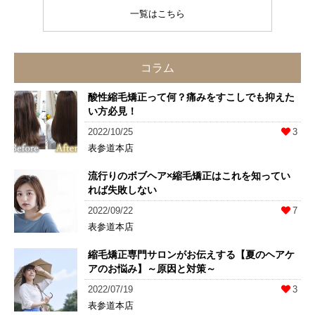
一覧はこちら
コラム
酸性縮毛矯正って何？痛みをすこしでも抑えた
い方必見！
2022/10/25
3
表参道本店
流行りのボブヘア×縮毛矯正はこれを知ってい
れば失敗しない
2022/09/22
7
表参道本店
縮毛矯正専門サロンがお伝えする【夏のヘアケ
アのお悩み】～原因と対策～
2022/07/19
3
表参道本店