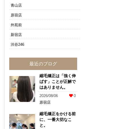
青山店
原宿店
外苑前
新宿店
渋谷246
最近のブログ
縮毛矯正は「強く伸
ばす」ことが正解で
はありません。
2026/08/06
0
原宿店
縮毛矯正をかける前
に、一番大切なこ
と。