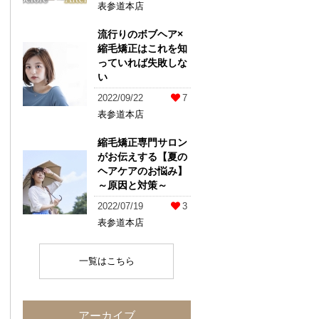
表参道本店
流行りのボブヘア×
縮毛矯正はこれを知
っていれば失敗しな
い
2022/09/22
7
表参道本店
縮毛矯正専門サロン
がお伝えする【夏の
ヘアケアのお悩み】
～原因と対策～
2022/07/19
3
表参道本店
一覧はこちら
アーカイブ