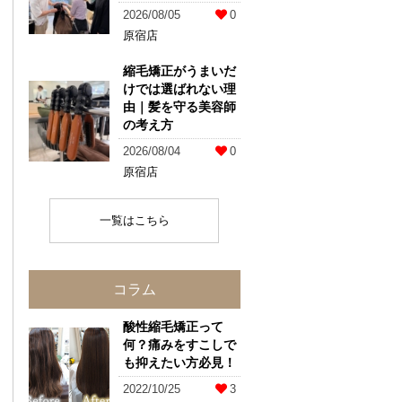
2026/08/05
0
原宿店
縮毛矯正がうまいだ
けでは選ばれない理
由｜髪を守る美容師
の考え方
2026/08/04
0
原宿店
一覧はこちら
コラム
酸性縮毛矯正って
何？痛みをすこしで
も抑えたい方必見！
2022/10/25
3