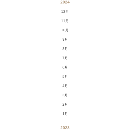
2024
12月
11月
10月
9月
8月
7月
6月
5月
4月
3月
2月
1月
2023