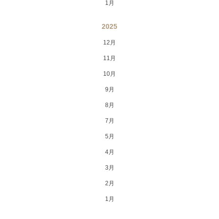
1月
2025
12月
11月
10月
9月
8月
7月
5月
4月
3月
2月
1月