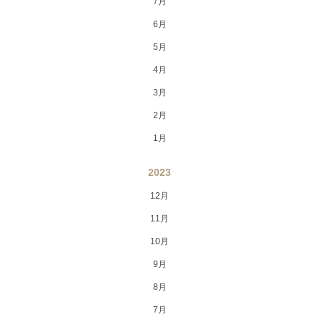
7月
6月
5月
4月
3月
2月
1月
2023
12月
11月
10月
9月
8月
7月