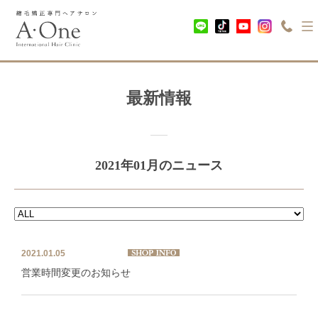
最新情報
2021年01月のニュース
2021.01.05
営業時間変更のお知らせ