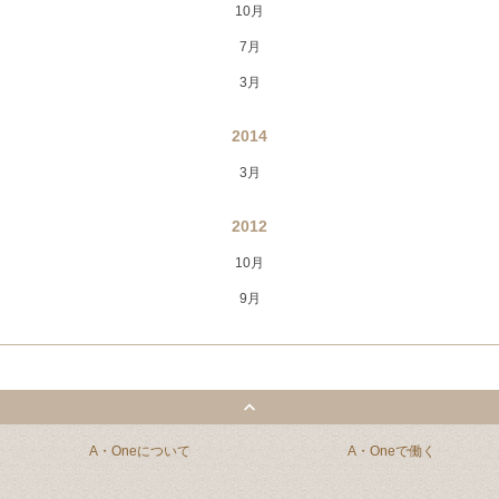
10月
7月
3月
2014
3月
2012
10月
9月
A・Oneについて
A・Oneで働く