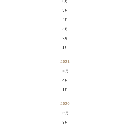
6月
5月
4月
3月
2月
1月
2021
10月
4月
1月
2020
12月
9月