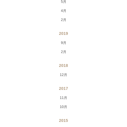
5月
4月
2月
2019
9月
2月
2018
12月
2017
11月
10月
2015