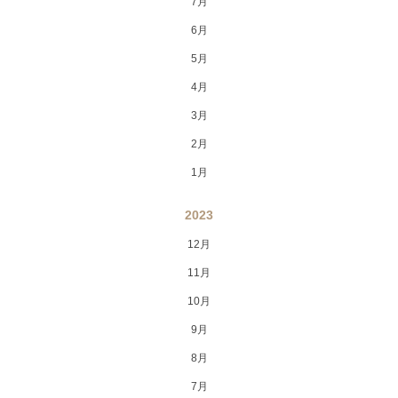
7月
6月
5月
4月
3月
2月
1月
2023
12月
11月
10月
9月
8月
7月