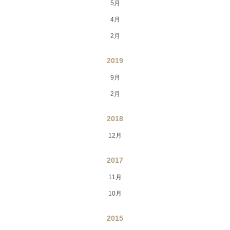
5月
4月
2月
2019
9月
2月
2018
12月
2017
11月
10月
2015