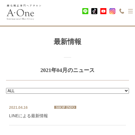
最新情報
2021年04月のニュース
2021.04.16
LINEによる最新情報