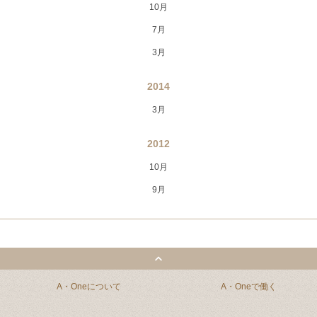
10月
7月
3月
2014
3月
2012
10月
9月
A・Oneについて
A・Oneで働く