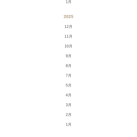
1月
2025
12月
11月
10月
9月
8月
7月
5月
4月
3月
2月
1月