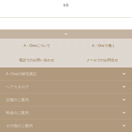
9月
A・Oneについて
A・Oneで働く
電話でのお問い合わせ
メールでのお問合せ
A･Oneの縮毛矯正
ヘアカタログ
店舗のご案内
料金のご案内
その他のご案内