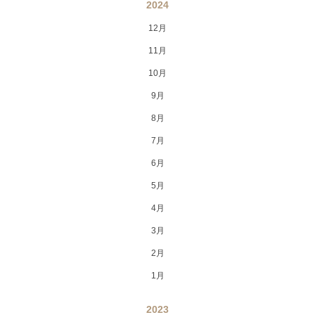
2024
12月
11月
10月
9月
8月
7月
6月
5月
4月
3月
2月
1月
2023