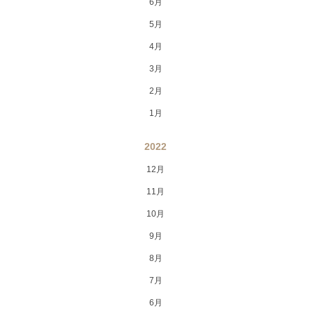
6月
5月
4月
3月
2月
1月
2022
12月
11月
10月
9月
8月
7月
6月