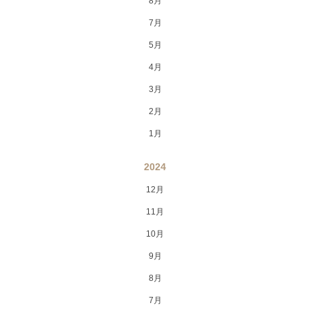
8月
7月
5月
4月
3月
2月
1月
2024
12月
11月
10月
9月
8月
7月