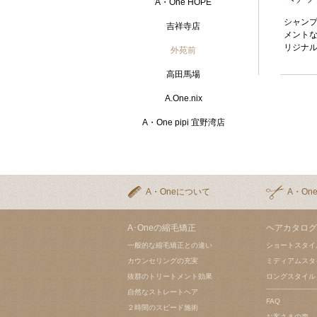
A・One HOPE
シャン
吉祥寺店
メントな
リジナ
外苑前
高田馬場
A.One.nix
A・One pipi 宜野湾店
A・Oneについて
A・On
A･Oneの縮毛矯正
ヘアカタログ
一般的な縮毛矯正との違い
ショートスタイ
カウンセリングの充実
ミディアムスタ
抜群のトリートメント効果
ロングスタイル
自然なストレートヘア
FAQ
２時間のスピード施術
お客さまの声