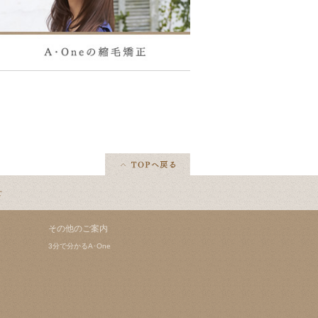
せ
その他のご案内
3分で分かるA･One