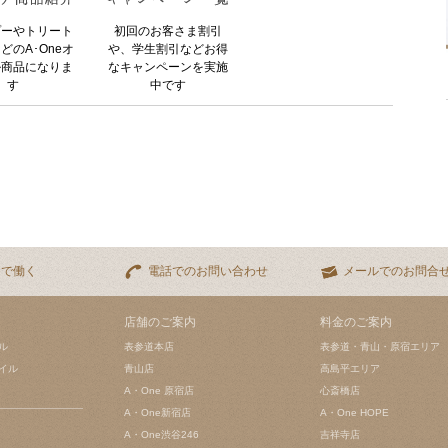
プーやトリート
初回のお客さま割引
どのA･Oneオ
や、学生割引などお得
ル商品になりま
なキャンペーンを実施
す
中です
eで働く
電話でのお問い合わせ
メールでのお問合
店舗のご案内
料金のご案内
ル
表参道本店
表参道・青山・原宿エリア
イル
青山店
高島平エリア
A・One 原宿店
心斎橋店
A・One新宿店
A・One HOPE
A・One渋谷246
吉祥寺店