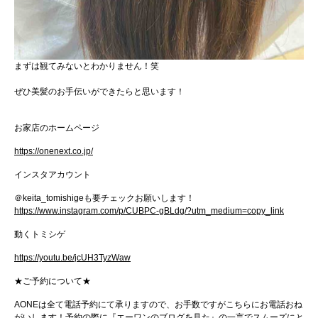
まずは観てみないとわかりません！笑
ぜひ美髪のお手伝いができたらと思います！
お家店のホームページ
https://onenext.co.jp/
インスタアカウント
＠
keita_tomishige
も要チェックお願いします！
https://www.instagram.com/p/CUBPC-gBLdg/?utm_medium=copy_link
動くトミシゲ
https://youtu.be/jcUH3TyzWaw
★
ご予約について
★
AONE
は全て電話予約にて承りますので、お手数ですがこちらにお電話おね
がいします！
予約の際に『エーワンのブログを見た』の一言でスムーズにと