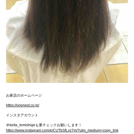
お家店のホームページ
https://onenext.co.jp/
インスタアカウント
＠
keita_tomishige
も要チェックお願いします！
https://www.instagram.com/p/CUTbSfLvz7m/?utm_medium=copy_link