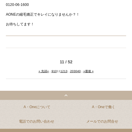
0120-06-1600
AONE
の縮毛矯正でキレイになりませんか？！
お待ちしてます！
11 / 52
« 先頭
«
...
9
10
11
12
13
...
20
30
40
...
»
最後 »
A・Oneについて
A・Oneで働く
電話でのお問い合わせ
メールでのお問合せ