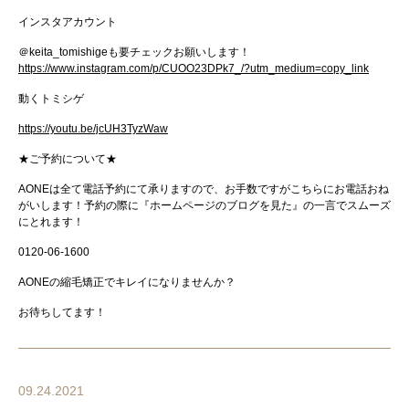
インスタアカウント
＠
keita_tomishige
も要チェックお願いします！
https://www.instagram.com/p/CUOO23DPk7_/?utm_medium=copy_link
動くトミシゲ
https://youtu.be/jcUH3TyzWaw
★
ご予約について
★
AONE
は全て電話予約にて承りますので、お手数ですがこちらにお電話おね
がいします！
予約の際に『ホームページのブログを見た』の一言でスムーズ
にとれます！
0120-06-1600
AONE
の縮毛矯正でキレイになりませんか？
お待ちしてます！
09.24.2021