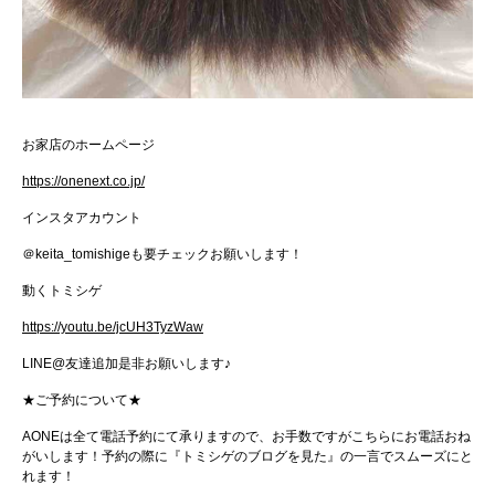
お家店のホームページ
https://onenext.co.jp/
インスタアカウント
＠
keita_tomishige
も要チェックお願いします！
動くトミシゲ
https://youtu.be/jcUH3TyzWaw
LINE@
友達追加是非お願いします♪
★
ご予約について
★
AONE
は全て電話予約にて承りますので、お手数ですがこちらにお電話おね
がいします！
予約の際に『トミシゲのブログを見た』の一言でスムーズにと
れます！