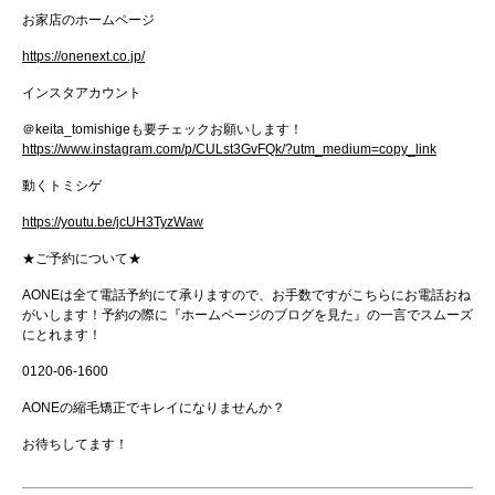
お家店のホームページ
https://onenext.co.jp/
インスタアカウント
＠
keita_tomishige
も要チェックお願いします！
https://www.instagram.com/p/CULst3GvFQk/?utm_medium=copy_link
動くトミシゲ
https://youtu.be/jcUH3TyzWaw
★
ご予約について
★
AONE
は全て電話予約にて承りますので、お手数ですがこちらにお電話おね
がいします！
予約の際に『ホームページのブログを見た』の一言でスムーズ
にとれます！
0120-06-1600
AONE
の縮毛矯正でキレイになりませんか？
お待ちしてます！