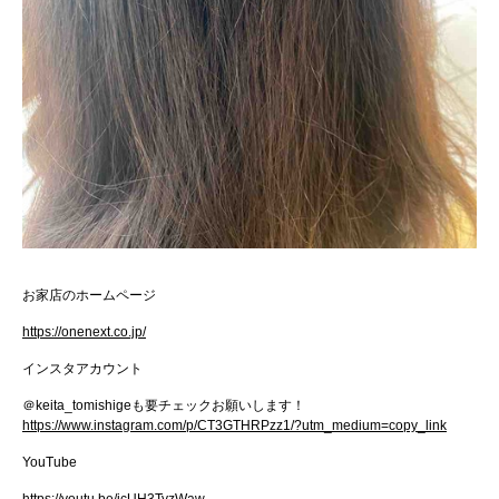
お家店のホームページ
https://onenext.co.jp/
インスタアカウント
＠
keita_tomishige
も要チェックお願いします！
https://www.instagram.com/p/CT3GTHRPzz1/?utm_medium=copy_link
YouTube
https://youtu.be/jcUH3TyzWaw